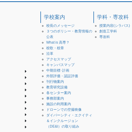
学校案内
学科・専攻科
校長のメッセージ
授業内容(シラバス)
３つのポリシー・教育情報の
創造工学科
公表
専攻科
What is 高専？
校歌・校章
沿革
アクセスマップ
キャンパスマップ
中期目標･計画
外部評価・認証評価
刊行物案内
教育研究設備
各センター案内
事務部案内
施設の利用案内
ドローンでの空撮映像
ダイバーシティ・エクイティ
＆インクルージョン
（DE&I）の取り組み