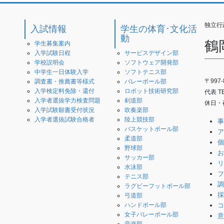
独立行
入試情報
学生の体育･文化活
動
鶴
学生募集案内
入学試験日程
サービスデザイン部
学校説明会
ソフトウェア開発部
中学生一日体験入学
ソフトテニス部
〒997
調査書・推薦書等様式
バレーボール部
入学検定料免除・還付
ロボット技術研究部
代表 TEL
入学者選抜学力検査問題
剣道部
休日・夜
入学試験願書受付状況
吹奏楽部
入学者選抜試験合格者
陸上競技部
事
バスケットボール部
ア
柔道部
個
野球部
お
サッカー部
リ
水泳部
フ
テニス部
調
ラグビーフットボール部
採
弓道部
コ
ハンドボール部
女子バレーボール部
意