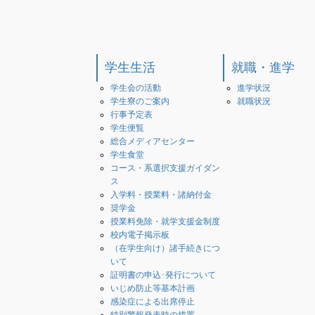
学生生活
就職・進学
学生会の活動
進学状況
学生寮のご案内
就職状況
行事予定表
学生便覧
総合メディアセンター
学生食堂
コース・系選択支援ガイダン
ス
入学料・授業料・諸納付金
奨学金
授業料免除・就学支援金制度
校内電子掲示板
（在学生向け）諸手続きにつ
いて
証明書の申込･発行について
いじめ防止等基本計画
感染症による出席停止