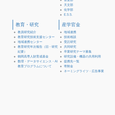
音楽部
天文部
化学部
E.S.S.
教育・研究
産学官金
教員研究紹介
地域連携
教育研究技術支援センター
技術相談
地域連携センター
受託研究
教育研究年次報告（旧・研究
共同研究
紀要）
卒業研究テーマ募集
鶴岡高専人財育成基金
研究設備・機器の共用利用
数理・データサイエンス・AI
提携先一覧
教育プログラムについて
寄附金
ネーミングライツ・広告事業