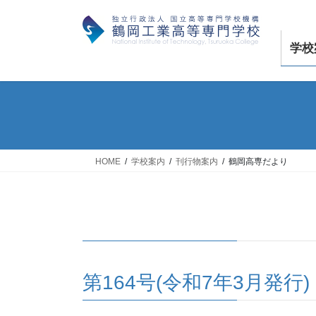
コ
ナ
ン
ビ
テ
ゲ
学校
ン
ー
ツ
シ
へ
ョ
ス
ン
キ
に
ッ
移
プ
動
HOME
学校案内
刊行物案内
鶴岡高専だより
第164号(令和7年3月発行