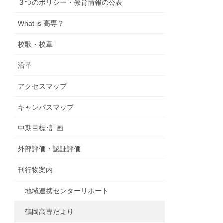
３つのポリシー・教育情報の公表
What is 高専？
校歌・校章
沿革
アクセスマップ
キャンパスマップ
中期目標･計画
外部評価・認証評価
刊行物案内
地域連携センターリポート
鶴岡高専だより