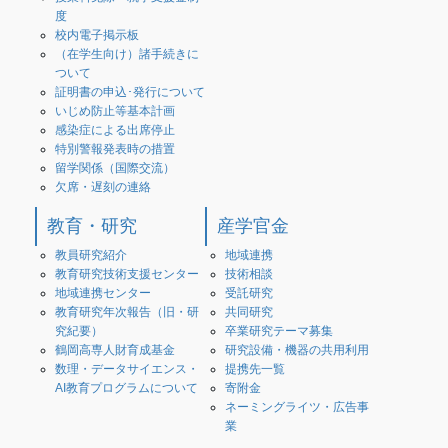
度
校内電子掲示板
（在学生向け）諸手続きに
ついて
証明書の申込･発行について
いじめ防止等基本計画
感染症による出席停止
特別警報発表時の措置
留学関係（国際交流）
欠席・遅刻の連絡
教育・研究
産学官金
教員研究紹介
地域連携
教育研究技術支援センター
技術相談
地域連携センター
受託研究
教育研究年次報告（旧・研
共同研究
究紀要）
卒業研究テーマ募集
鶴岡高専人財育成基金
研究設備・機器の共用利用
数理・データサイエンス・
提携先一覧
AI教育プログラムについて
寄附金
ネーミングライツ・広告事
業