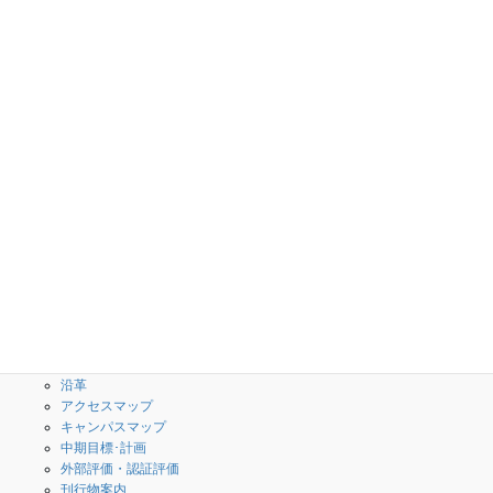
採用情報
教員公募案内
職員採用情報
学校案内
学科・専攻科
校長のメッセージ
授業内容(シラバス)
３つのポリシー・教育情報
創造工学科
の公表
専攻科
What is 高専？
校歌・校章
沿革
アクセスマップ
キャンパスマップ
中期目標･計画
外部評価・認証評価
刊行物案内