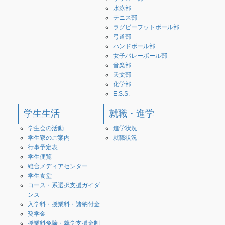
水泳部
テニス部
ラグビーフットボール部
弓道部
ハンドボール部
女子バレーボール部
音楽部
天文部
化学部
E.S.S.
学生生活
就職・進学
学生会の活動
進学状況
学生寮のご案内
就職状況
行事予定表
学生便覧
総合メディアセンター
学生食堂
コース・系選択支援ガイダ
ンス
入学料・授業料・諸納付金
奨学金
授業料免除・就学支援金制