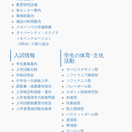
教育研究設備
各センター案内
事務部案内
施設の利用案内
ドローンでの空撮映像
ダイバーシティ・エクイテ
ィ＆インクルージョン
（DE&I）の取り組み
入試情報
学生の体育･文化
活動
学生募集案内
入学試験日程
サービスデザイン部
学校説明会
ソフトウェア開発部
中学生一日体験入学
ソフトテニス部
調査書・推薦書等様式
バレーボール部
入学検定料免除・還付
ロボット技術研究部
入学者選抜学力検査問題
剣道部
入学試験願書受付状況
吹奏楽部
入学者選抜試験合格者
陸上競技部
バスケットボール部
柔道部
野球部
サッカー部