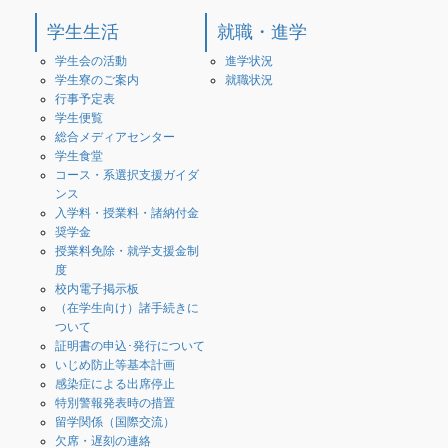
学生生活
就職・進学
学生会の活動
進学状況
学生寮のご案内
就職状況
行事予定表
学生便覧
総合メディアセンター
学生食堂
コース・系選択支援ガイダ
ンス
入学料・授業料・諸納付金
奨学金
授業料免除・就学支援金制
度
校内電子掲示板
（在学生向け）諸手続きに
ついて
証明書の申込･発行について
いじめ防止等基本計画
感染症による出席停止
特別警報発表時の措置
留学関係（国際交流）
欠席・遅刻の連絡