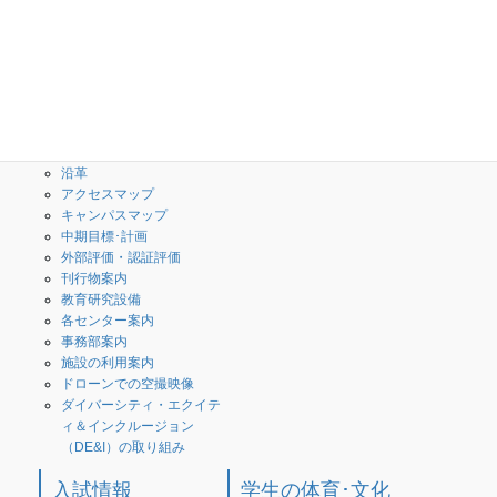
学校案内
学科・専攻科
校長のメッセージ
授業内容(シラバス)
３つのポリシー・教育情報
創造工学科
の公表
専攻科
What is 高専？
校歌・校章
沿革
アクセスマップ
キャンパスマップ
中期目標･計画
外部評価・認証評価
刊行物案内
教育研究設備
各センター案内
事務部案内
施設の利用案内
ドローンでの空撮映像
ダイバーシティ・エクイテ
ィ＆インクルージョン
（DE&I）の取り組み
入試情報
学生の体育･文化