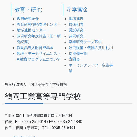
教育・研究
産学官金
教員研究紹介
地域連携
教育研究技術支援センター
技術相談
地域連携センター
受託研究
教育研究年次報告（旧・研
共同研究
究紀要）
卒業研究テーマ募集
鶴岡高専人財育成基金
研究設備・機器の共用利用
数理・データサイエンス・
提携先一覧
AI教育プログラムについて
寄附金
ネーミングライツ・広告事
業
独立行政法人 国立高等専門学校機構
鶴岡工業高等専門学校
〒997-8511 山形県鶴岡市井岡字沢田104
代表 TEL : 0235-25-9014 / FAX : 0235-24-1840
休日・夜間（守衛室） TEL : 0235-25-9491