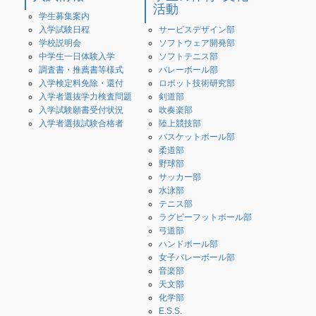
活動
学生募集案内
入学試験日程
サービスデザイン部
学校説明会
ソフトウェア開発部
中学生一日体験入学
ソフトテニス部
調査書・推薦書等様式
バレーボール部
入学検定料免除・還付
ロボット技術研究部
入学者選抜学力検査問題
剣道部
入学試験願書受付状況
吹奏楽部
入学者選抜試験合格者
陸上競技部
バスケットボール部
柔道部
野球部
サッカー部
水泳部
テニス部
ラグビーフットボール部
弓道部
ハンドボール部
女子バレーボール部
音楽部
天文部
化学部
E.S.S.