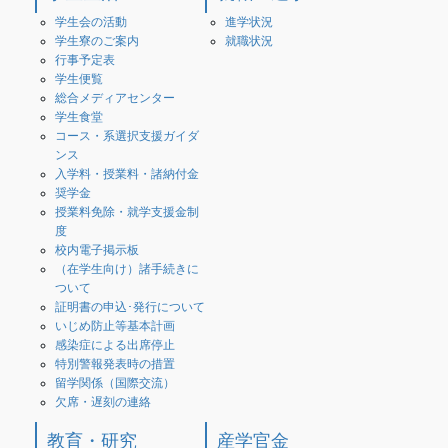
学生会の活動
進学状況
学生寮のご案内
就職状況
行事予定表
学生便覧
総合メディアセンター
学生食堂
コース・系選択支援ガイダ
ンス
入学料・授業料・諸納付金
奨学金
授業料免除・就学支援金制
度
校内電子掲示板
（在学生向け）諸手続きに
ついて
証明書の申込･発行について
いじめ防止等基本計画
感染症による出席停止
特別警報発表時の措置
留学関係（国際交流）
欠席・遅刻の連絡
教育・研究
産学官金