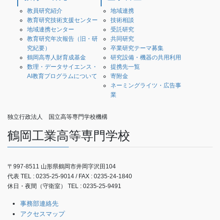
教員研究紹介
地域連携
教育研究技術支援センター
技術相談
地域連携センター
受託研究
教育研究年次報告（旧・研
共同研究
究紀要）
卒業研究テーマ募集
鶴岡高専人財育成基金
研究設備・機器の共用利用
数理・データサイエンス・
提携先一覧
AI教育プログラムについて
寄附金
ネーミングライツ・広告事
業
独立行政法人 国立高等専門学校機構
鶴岡工業高等専門学校
〒997-8511 山形県鶴岡市井岡字沢田104
代表 TEL : 0235-25-9014 / FAX : 0235-24-1840
休日・夜間（守衛室） TEL : 0235-25-9491
事務部連絡先
アクセスマップ