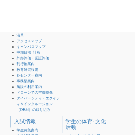
校長のメッセージ
授業内容(シラバス)
３つのポリシー・教育情報
創造工学科
の公表
専攻科
What is 高専？
校歌・校章
沿革
アクセスマップ
キャンパスマップ
中期目標･計画
外部評価・認証評価
刊行物案内
教育研究設備
各センター案内
事務部案内
施設の利用案内
ドローンでの空撮映像
ダイバーシティ・エクイテ
ィ＆インクルージョン
（DE&I）の取り組み
入試情報
学生の体育･文化
活動
学生募集案内