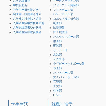
入学試験日程
サービスデザイン部
学校説明会
ソフトウェア開発部
中学生一日体験入学
ソフトテニス部
調査書・推薦書等様式
バレーボール部
入学検定料免除・還付
ロボット技術研究部
入学者選抜学力検査問題
剣道部
入学試験願書受付状況
吹奏楽部
入学者選抜試験合格者
陸上競技部
バスケットボール部
柔道部
野球部
サッカー部
水泳部
テニス部
ラグビーフットボール部
弓道部
ハンドボール部
女子バレーボール部
音楽部
天文部
化学部
E.S.S.
学生生活
就職・進学