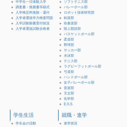
中学生一日体験入学
ソフトテニス部
調査書・推薦書等様式
バレーボール部
入学検定料免除・還付
ロボット技術研究部
入学者選抜学力検査問題
剣道部
入学試験願書受付状況
吹奏楽部
入学者選抜試験合格者
陸上競技部
バスケットボール部
柔道部
野球部
サッカー部
水泳部
テニス部
ラグビーフットボール部
弓道部
ハンドボール部
女子バレーボール部
音楽部
天文部
化学部
E.S.S.
学生生活
就職・進学
学生会の活動
進学状況