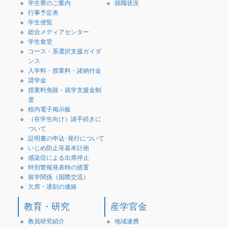
学生寮のご案内
就職状況
行事予定表
学生便覧
総合メディアセンター
学生食堂
コース・系選択支援ガイダ
ンス
入学料・授業料・諸納付金
奨学金
授業料免除・就学支援金制
度
校内電子掲示板
（在学生向け）諸手続きに
ついて
証明書の申込･発行について
いじめ防止等基本計画
感染症による出席停止
特別警報発表時の措置
留学関係（国際交流）
欠席・遅刻の連絡
教育・研究
産学官金
教員研究紹介
地域連携