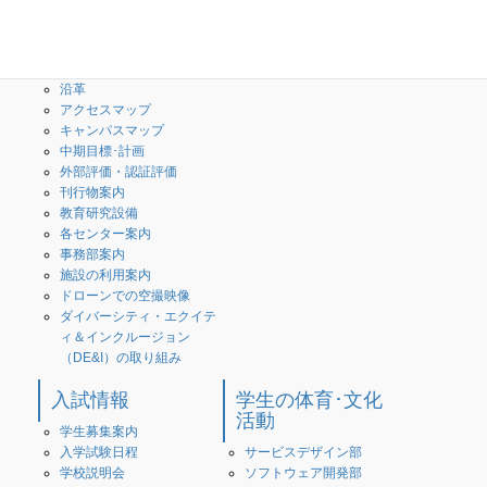
３つのポリシー・教育情報
創造工学科
の公表
専攻科
What is 高専？
校歌・校章
沿革
アクセスマップ
キャンパスマップ
中期目標･計画
外部評価・認証評価
刊行物案内
教育研究設備
各センター案内
事務部案内
施設の利用案内
ドローンでの空撮映像
ダイバーシティ・エクイテ
ィ＆インクルージョン
（DE&I）の取り組み
入試情報
学生の体育･文化
活動
学生募集案内
入学試験日程
サービスデザイン部
学校説明会
ソフトウェア開発部