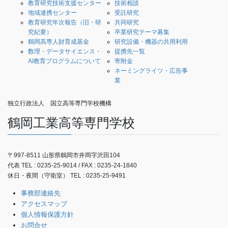
教育研究技術支援センター
技術相談
地域連携センター
受託研究
教育研究年次報告（旧・研
共同研究
究紀要）
卒業研究テーマ募集
鶴岡高専人財育成基金
研究設備・機器の共用利用
数理・データサイエンス・
提携先一覧
AI教育プログラムについて
寄附金
ネーミングライツ・広告事
業
独立行政法人 国立高等専門学校機構
鶴岡工業高等専門学校
〒997-8511 山形県鶴岡市井岡字沢田104
代表 TEL : 0235-25-9014 / FAX : 0235-24-1840
休日・夜間（守衛室） TEL : 0235-25-9491
事務部連絡先
アクセスマップ
個人情報保護方針
お問合せ