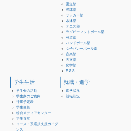
柔道部
野球部
サッカー部
水泳部
テニス部
ラグビーフットボール部
弓道部
ハンドボール部
女子バレーボール部
音楽部
天文部
化学部
E.S.S.
学生生活
就職・進学
学生会の活動
進学状況
学生寮のご案内
就職状況
行事予定表
学生便覧
総合メディアセンター
学生食堂
コース・系選択支援ガイダ
ンス