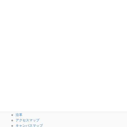
に開催します（中学生対象）
2026年7月27日
倉田かりん講師のインタビューが「月刊高専」に
掲載されました
2026年7月22日
学校案内
学科・専攻科
校長のメッセージ
授業内容(シラバス)
３つのポリシー・教育情報
創造工学科
の公表
専攻科
What is 高専？
校歌・校章
沿革
アクセスマップ
キャンパスマップ