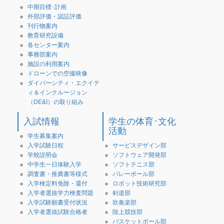
中期目標･計画
外部評価・認証評価
刊行物案内
教育研究設備
各センター案内
事務部案内
施設の利用案内
ドローンでの空撮映像
ダイバーシティ・エクイテ
ィ＆インクルージョン
（DE&I）の取り組み
入試情報
学生の体育･文化
活動
学生募集案内
入学試験日程
サービスデザイン部
学校説明会
ソフトウェア開発部
中学生一日体験入学
ソフトテニス部
調査書・推薦書等様式
バレーボール部
入学検定料免除・還付
ロボット技術研究部
入学者選抜学力検査問題
剣道部
入学試験願書受付状況
吹奏楽部
入学者選抜試験合格者
陸上競技部
バスケットボール部