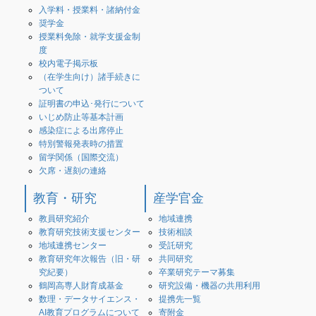
入学料・授業料・諸納付金
奨学金
授業料免除・就学支援金制
度
校内電子掲示板
（在学生向け）諸手続きに
ついて
証明書の申込･発行について
いじめ防止等基本計画
感染症による出席停止
特別警報発表時の措置
留学関係（国際交流）
欠席・遅刻の連絡
教育・研究
産学官金
教員研究紹介
地域連携
教育研究技術支援センター
技術相談
地域連携センター
受託研究
教育研究年次報告（旧・研
共同研究
究紀要）
卒業研究テーマ募集
鶴岡高専人財育成基金
研究設備・機器の共用利用
数理・データサイエンス・
提携先一覧
AI教育プログラムについて
寄附金