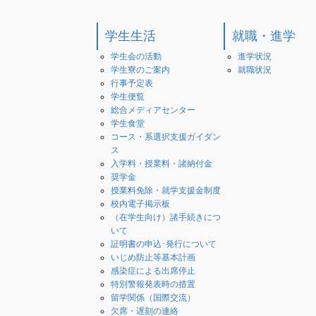
学生生活
就職・進学
学生会の活動
進学状況
学生寮のご案内
就職状況
行事予定表
学生便覧
総合メディアセンター
学生食堂
コース・系選択支援ガイダン
ス
入学料・授業料・諸納付金
奨学金
授業料免除・就学支援金制度
校内電子掲示板
（在学生向け）諸手続きにつ
いて
証明書の申込･発行について
いじめ防止等基本計画
感染症による出席停止
特別警報発表時の措置
留学関係（国際交流）
欠席・遅刻の連絡