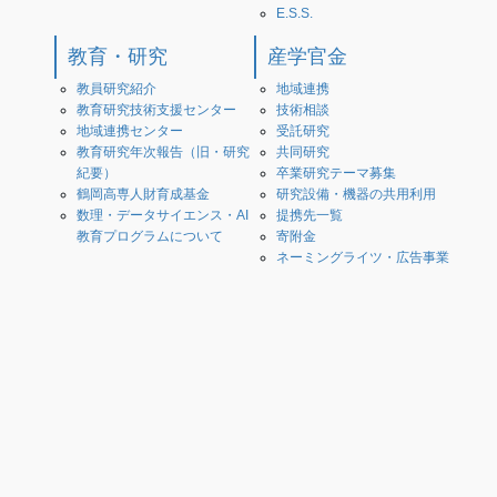
E.S.S.
教育・研究
産学官金
教員研究紹介
地域連携
教育研究技術支援センター
技術相談
地域連携センター
受託研究
教育研究年次報告（旧・研究
共同研究
紀要）
卒業研究テーマ募集
鶴岡高専人財育成基金
研究設備・機器の共用利用
数理・データサイエンス・AI
提携先一覧
教育プログラムについて
寄附金
ネーミングライツ・広告事業