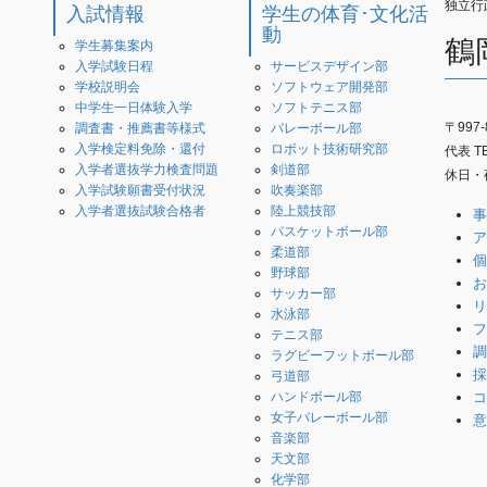
独立行
入試情報
学生の体育･文化活
動
鶴
学生募集案内
入学試験日程
サービスデザイン部
学校説明会
ソフトウェア開発部
中学生一日体験入学
ソフトテニス部
〒997
調査書・推薦書等様式
バレーボール部
入学検定料免除・還付
ロボット技術研究部
代表 TEL
入学者選抜学力検査問題
剣道部
休日・夜
入学試験願書受付状況
吹奏楽部
入学者選抜試験合格者
陸上競技部
事
バスケットボール部
ア
柔道部
個
野球部
お
サッカー部
リ
水泳部
フ
テニス部
調
ラグビーフットボール部
採
弓道部
コ
ハンドボール部
女子バレーボール部
意
音楽部
天文部
化学部