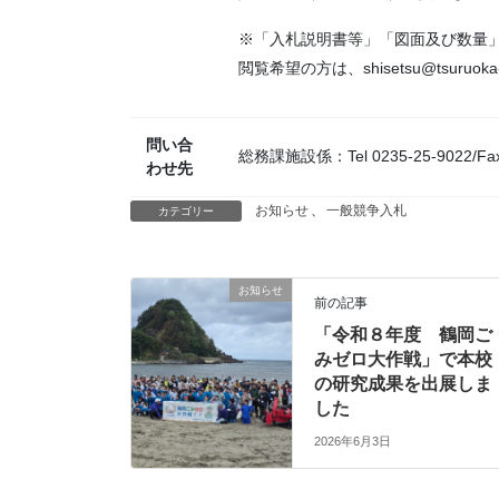
※「入札説明書等」「図面及び数量」
閲覧希望の方は、shisetsu@tsuruok
問い合
総務課施設係：Tel 0235-25-9022/Fax 
わせ先
お知らせ
、
一般競争入札
カテゴリー
お知らせ
前の記事
「令和８年度 鶴岡ご
みゼロ大作戦」で本校
の研究成果を出展しま
した
2026年6月3日