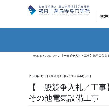
コ
ナ
ン
ビ
テ
ゲ
学校
ン
ー
ツ
シ
へ
ョ
ス
ン
キ
に
ッ
移
プ
動
HOME
お知らせ
【一般競争入札／工事】鶴岡工業高
2026年6月5日
/ 最終更新日時 :
2026年6月23日
【一般競争入札／工事
その他電気設備工事