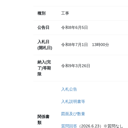
種別
工事
公告日
令和8年6月5日
入札日
令和8年7月1日 13時00分
(開札日)
納入(完
令和9年3月26日
了)等期
限
入札公告
入札説明書等
図面及び数量
関係書
類
質問回答
（2026.6.23）※質問なし