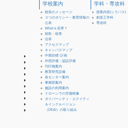
学校案内
学科・専攻科
校長のメッセージ
授業内容(シラバス)
３つのポリシー・教育情報の
創造工学科
公表
専攻科
What is 高専？
校歌・校章
沿革
アクセスマップ
キャンパスマップ
中期目標･計画
外部評価・認証評価
刊行物案内
教育研究設備
各センター案内
事務部案内
施設の利用案内
ドローンでの空撮映像
ダイバーシティ・エクイティ
＆インクルージョン
（DE&I）の取り組み