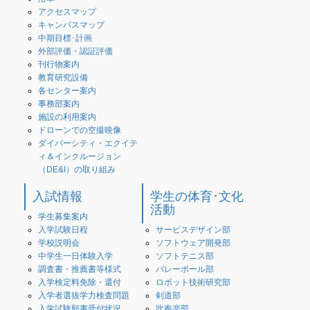
アクセスマップ
キャンパスマップ
中期目標･計画
外部評価・認証評価
刊行物案内
教育研究設備
各センター案内
事務部案内
施設の利用案内
ドローンでの空撮映像
ダイバーシティ・エクイテ
ィ＆インクルージョン
（DE&I）の取り組み
入試情報
学生の体育･文化
活動
学生募集案内
入学試験日程
サービスデザイン部
学校説明会
ソフトウェア開発部
中学生一日体験入学
ソフトテニス部
調査書・推薦書等様式
バレーボール部
入学検定料免除・還付
ロボット技術研究部
入学者選抜学力検査問題
剣道部
入学試験願書受付状況
吹奏楽部