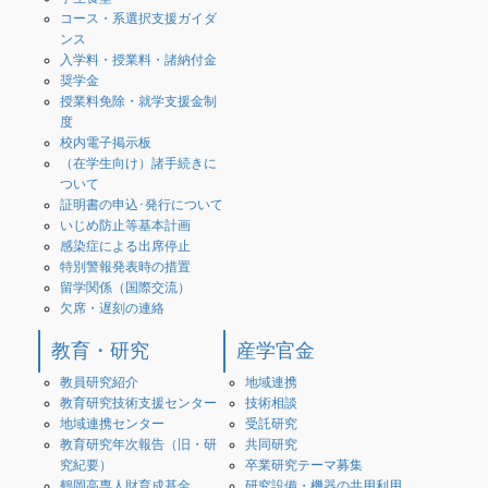
コース・系選択支援ガイダ
ンス
入学料・授業料・諸納付金
奨学金
授業料免除・就学支援金制
度
校内電子掲示板
（在学生向け）諸手続きに
ついて
証明書の申込･発行について
いじめ防止等基本計画
感染症による出席停止
特別警報発表時の措置
留学関係（国際交流）
欠席・遅刻の連絡
教育・研究
産学官金
教員研究紹介
地域連携
教育研究技術支援センター
技術相談
地域連携センター
受託研究
教育研究年次報告（旧・研
共同研究
究紀要）
卒業研究テーマ募集
鶴岡高専人財育成基金
研究設備・機器の共用利用