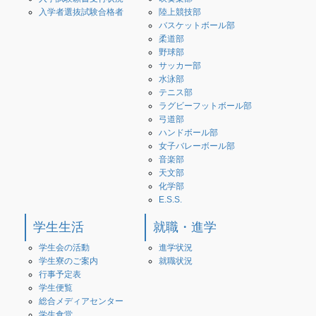
入学者選抜試験合格者
陸上競技部
バスケットボール部
柔道部
野球部
サッカー部
水泳部
テニス部
ラグビーフットボール部
弓道部
ハンドボール部
女子バレーボール部
音楽部
天文部
化学部
E.S.S.
学生生活
就職・進学
学生会の活動
進学状況
学生寮のご案内
就職状況
行事予定表
学生便覧
総合メディアセンター
学生食堂