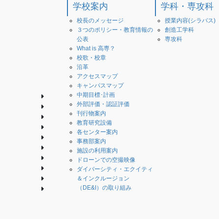
学校案内
学科・専攻科
校長のメッセージ
授業内容(シラバス)
３つのポリシー・教育情報の
創造工学科
公表
専攻科
What is 高専？
校歌・校章
沿革
アクセスマップ
キャンパスマップ
中期目標･計画
外部評価・認証評価
刊行物案内
教育研究設備
各センター案内
事務部案内
施設の利用案内
ドローンでの空撮映像
ダイバーシティ・エクイティ
＆インクルージョン
（DE&I）の取り組み