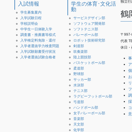
独立行
入試情報
学生の体育･文化活
動
鶴
学生募集案内
入学試験日程
サービスデザイン部
学校説明会
ソフトウェア開発部
中学生一日体験入学
ソフトテニス部
〒997
調査書・推薦書等様式
バレーボール部
入学検定料免除・還付
ロボット技術研究部
代表 TEL
入学者選抜学力検査問題
剣道部
休日・夜
入学試験願書受付状況
吹奏楽部
入学者選抜試験合格者
陸上競技部
事
バスケットボール部
ア
柔道部
個
野球部
お
サッカー部
リ
水泳部
フ
テニス部
調
ラグビーフットボール部
採
弓道部
コ
ハンドボール部
女子バレーボール部
意
音楽部
天文部
化学部