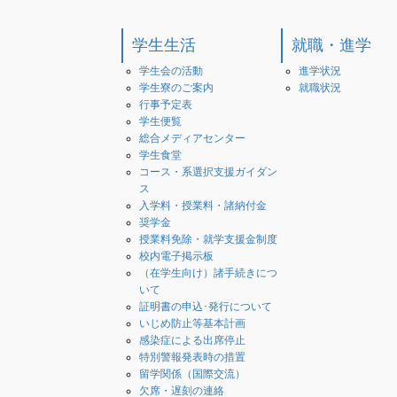
学生生活
就職・進学
学生会の活動
進学状況
学生寮のご案内
就職状況
行事予定表
学生便覧
総合メディアセンター
学生食堂
コース・系選択支援ガイダン
ス
入学料・授業料・諸納付金
奨学金
授業料免除・就学支援金制度
校内電子掲示板
（在学生向け）諸手続きにつ
いて
証明書の申込･発行について
いじめ防止等基本計画
感染症による出席停止
特別警報発表時の措置
留学関係（国際交流）
欠席・遅刻の連絡