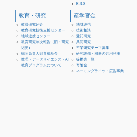
E.S.S.
教育・研究
産学官金
教員研究紹介
地域連携
教育研究技術支援センター
技術相談
地域連携センター
受託研究
教育研究年次報告（旧・研究
共同研究
紀要）
卒業研究テーマ募集
鶴岡高専人財育成基金
研究設備・機器の共用利用
数理・データサイエンス・AI
提携先一覧
教育プログラムについて
寄附金
ネーミングライツ・広告事業