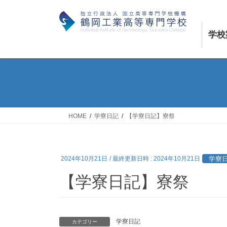
コ
ナ
ン
ビ
テ
ゲ
学校
ン
ー
ツ
シ
へ
ョ
ス
ン
キ
に
ッ
移
プ
動
HOME
学寮日記
【学寮日記】寮祭
学寮
2024年10月21日
/ 最終更新日時 :
2024年10月21日
【学寮日記】寮祭
学寮日記
カテゴリー