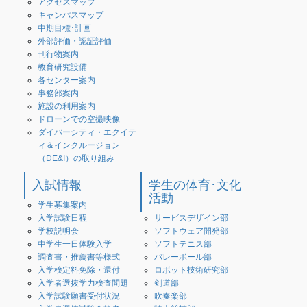
アクセスマップ
キャンパスマップ
中期目標･計画
外部評価・認証評価
刊行物案内
教育研究設備
各センター案内
事務部案内
施設の利用案内
ドローンでの空撮映像
ダイバーシティ・エクイテ
ィ＆インクルージョン
（DE&I）の取り組み
入試情報
学生の体育･文化
活動
学生募集案内
入学試験日程
サービスデザイン部
学校説明会
ソフトウェア開発部
中学生一日体験入学
ソフトテニス部
調査書・推薦書等様式
バレーボール部
入学検定料免除・還付
ロボット技術研究部
入学者選抜学力検査問題
剣道部
入学試験願書受付状況
吹奏楽部