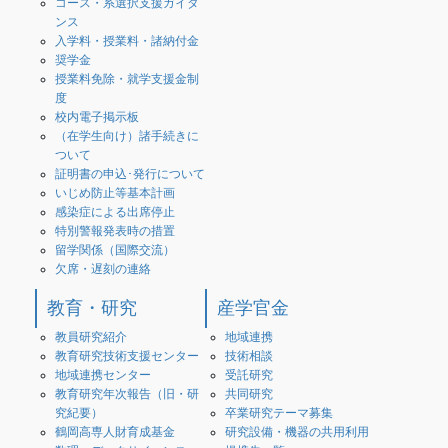
コース・系選択支援ガイダ
ンス
入学料・授業料・諸納付金
奨学金
授業料免除・就学支援金制
度
校内電子掲示板
（在学生向け）諸手続きに
ついて
証明書の申込･発行について
いじめ防止等基本計画
感染症による出席停止
特別警報発表時の措置
留学関係（国際交流）
欠席・遅刻の連絡
教育・研究
産学官金
教員研究紹介
地域連携
教育研究技術支援センター
技術相談
地域連携センター
受託研究
教育研究年次報告（旧・研
共同研究
究紀要）
卒業研究テーマ募集
鶴岡高専人財育成基金
研究設備・機器の共用利用