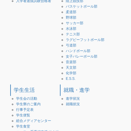
入学者選抜試験合格者
陸上競技部
バスケットボール部
柔道部
野球部
サッカー部
水泳部
テニス部
ラグビーフットボール部
弓道部
ハンドボール部
女子バレーボール部
音楽部
天文部
化学部
E.S.S.
学生生活
就職・進学
学生会の活動
進学状況
学生寮のご案内
就職状況
行事予定表
学生便覧
総合メディアセンター
学生食堂