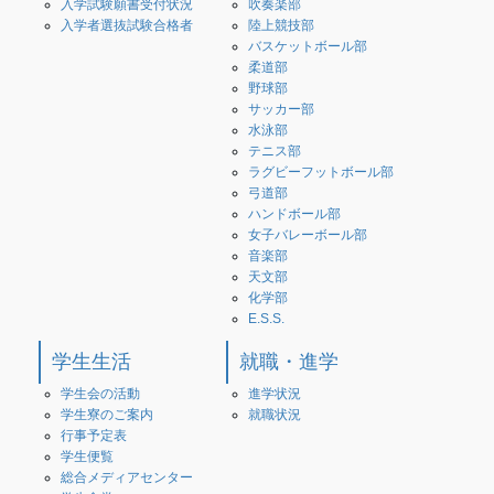
入学試験願書受付状況
吹奏楽部
入学者選抜試験合格者
陸上競技部
バスケットボール部
柔道部
野球部
サッカー部
水泳部
テニス部
ラグビーフットボール部
弓道部
ハンドボール部
女子バレーボール部
音楽部
天文部
化学部
E.S.S.
学生生活
就職・進学
学生会の活動
進学状況
学生寮のご案内
就職状況
行事予定表
学生便覧
総合メディアセンター