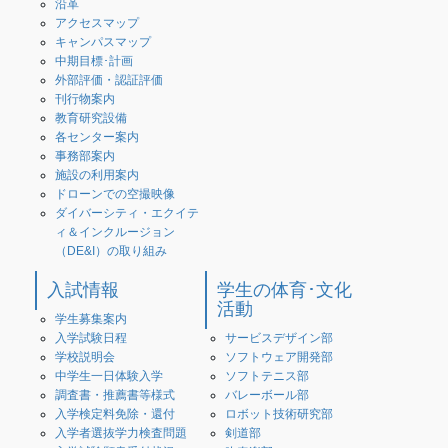
沿革
アクセスマップ
キャンパスマップ
中期目標･計画
外部評価・認証評価
刊行物案内
教育研究設備
各センター案内
事務部案内
施設の利用案内
ドローンでの空撮映像
ダイバーシティ・エクイテ
ィ＆インクルージョン
（DE&I）の取り組み
入試情報
学生の体育･文化
活動
学生募集案内
入学試験日程
サービスデザイン部
学校説明会
ソフトウェア開発部
中学生一日体験入学
ソフトテニス部
調査書・推薦書等様式
バレーボール部
入学検定料免除・還付
ロボット技術研究部
入学者選抜学力検査問題
剣道部