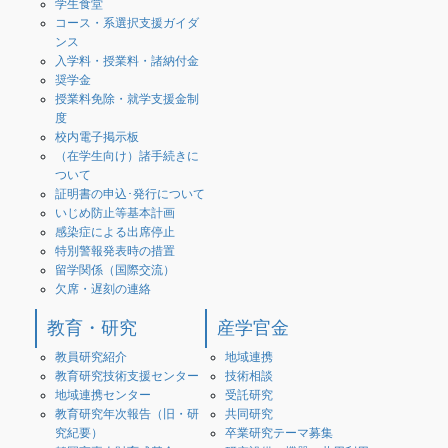
学生食堂
コース・系選択支援ガイダ
ンス
入学料・授業料・諸納付金
奨学金
授業料免除・就学支援金制
度
校内電子掲示板
（在学生向け）諸手続きに
ついて
証明書の申込･発行について
いじめ防止等基本計画
感染症による出席停止
特別警報発表時の措置
留学関係（国際交流）
欠席・遅刻の連絡
教育・研究
産学官金
教員研究紹介
地域連携
教育研究技術支援センター
技術相談
地域連携センター
受託研究
教育研究年次報告（旧・研
共同研究
究紀要）
卒業研究テーマ募集