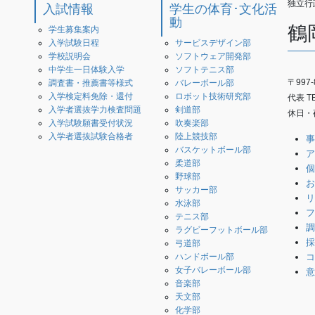
独立行
入試情報
学生の体育･文化活
動
鶴
学生募集案内
入学試験日程
サービスデザイン部
学校説明会
ソフトウェア開発部
中学生一日体験入学
ソフトテニス部
〒997
調査書・推薦書等様式
バレーボール部
入学検定料免除・還付
ロボット技術研究部
代表 TEL
入学者選抜学力検査問題
剣道部
休日・夜
入学試験願書受付状況
吹奏楽部
入学者選抜試験合格者
陸上競技部
事
バスケットボール部
ア
柔道部
個
野球部
お
サッカー部
リ
水泳部
フ
テニス部
調
ラグビーフットボール部
採
弓道部
コ
ハンドボール部
女子バレーボール部
意
音楽部
天文部
化学部