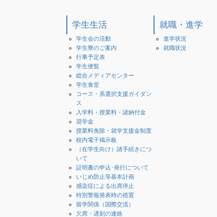
学生生活
就職・進学
学生会の活動
進学状況
学生寮のご案内
就職状況
行事予定表
学生便覧
総合メディアセンター
学生食堂
コース・系選択支援ガイダン
ス
入学料・授業料・諸納付金
奨学金
授業料免除・就学支援金制度
校内電子掲示板
（在学生向け）諸手続きにつ
いて
証明書の申込･発行について
いじめ防止等基本計画
感染症による出席停止
特別警報発表時の措置
留学関係（国際交流）
欠席・遅刻の連絡