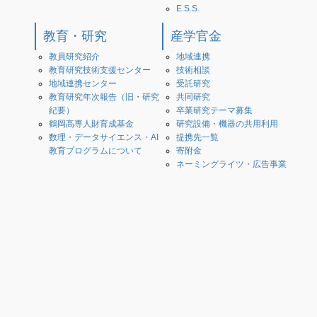
E.S.S.
教育・研究
産学官金
教員研究紹介
地域連携
教育研究技術支援センター
技術相談
地域連携センター
受託研究
教育研究年次報告（旧・研究
共同研究
紀要）
卒業研究テーマ募集
鶴岡高専人財育成基金
研究設備・機器の共用利用
数理・データサイエンス・AI
提携先一覧
教育プログラムについて
寄附金
ネーミングライツ・広告事業