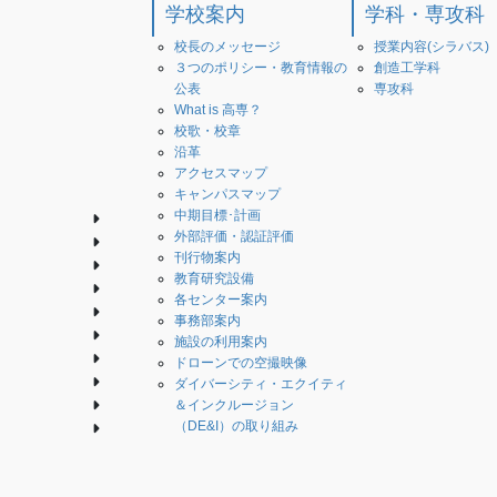
学校案内
学科・専攻科
校長のメッセージ
授業内容(シラバス)
３つのポリシー・教育情報の
創造工学科
公表
専攻科
What is 高専？
校歌・校章
沿革
アクセスマップ
キャンパスマップ
中期目標･計画
外部評価・認証評価
刊行物案内
教育研究設備
各センター案内
事務部案内
施設の利用案内
ドローンでの空撮映像
ダイバーシティ・エクイティ
＆インクルージョン
（DE&I）の取り組み