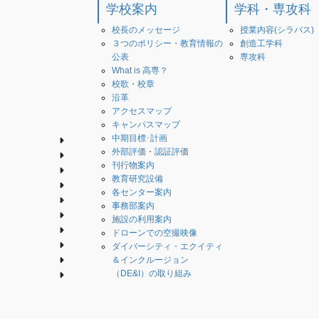
学校案内
学科・専攻科
校長のメッセージ
授業内容(シラバス)
３つのポリシー・教育情報の
創造工学科
公表
専攻科
What is 高専？
校歌・校章
沿革
アクセスマップ
キャンパスマップ
中期目標･計画
外部評価・認証評価
刊行物案内
教育研究設備
各センター案内
事務部案内
施設の利用案内
ドローンでの空撮映像
ダイバーシティ・エクイティ
＆インクルージョン
（DE&I）の取り組み