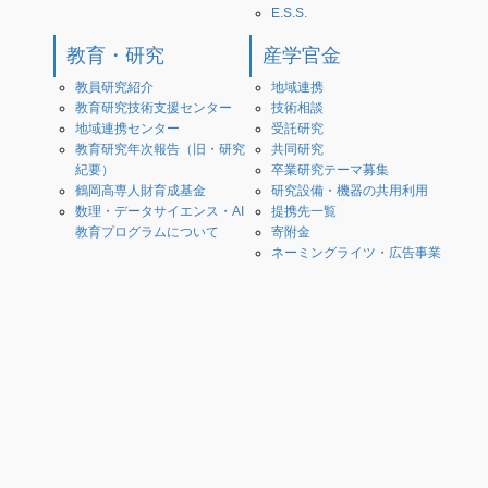
E.S.S.
教育・研究
産学官金
教員研究紹介
地域連携
教育研究技術支援センター
技術相談
地域連携センター
受託研究
教育研究年次報告（旧・研究
共同研究
紀要）
卒業研究テーマ募集
鶴岡高専人財育成基金
研究設備・機器の共用利用
数理・データサイエンス・AI
提携先一覧
教育プログラムについて
寄附金
ネーミングライツ・広告事業