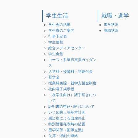
学生生活
就職・進学
学生会の活動
進学状況
学生寮のご案内
就職状況
行事予定表
学生便覧
総合メディアセンター
学生食堂
コース・系選択支援ガイダン
ス
入学料・授業料・諸納付金
奨学金
授業料免除・就学支援金制度
校内電子掲示板
（在学生向け）諸手続きにつ
いて
証明書の申込･発行について
いじめ防止等基本計画
感染症による出席停止
特別警報発表時の措置
留学関係（国際交流）
欠席・遅刻の連絡