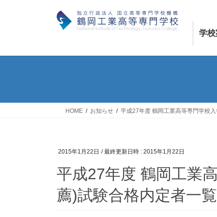
コ
ナ
ン
ビ
テ
ゲ
学校
ン
ー
ツ
シ
へ
ョ
ス
ン
キ
に
ッ
移
プ
動
HOME
お知らせ
平成27年度 鶴岡工業高等専門学校
2015年1月22日
/ 最終更新日時 :
2015年1月22日
平成27年度 鶴岡工業
薦)試験合格内定者一