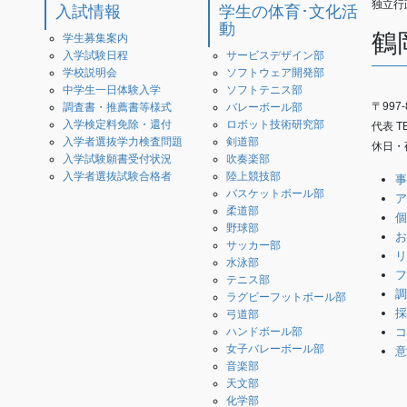
独立行
入試情報
学生の体育･文化活
動
鶴
学生募集案内
入学試験日程
サービスデザイン部
学校説明会
ソフトウェア開発部
中学生一日体験入学
ソフトテニス部
〒997
調査書・推薦書等様式
バレーボール部
入学検定料免除・還付
ロボット技術研究部
代表 TEL
入学者選抜学力検査問題
剣道部
休日・夜
入学試験願書受付状況
吹奏楽部
入学者選抜試験合格者
陸上競技部
事
バスケットボール部
ア
柔道部
個
野球部
お
サッカー部
リ
水泳部
フ
テニス部
調
ラグビーフットボール部
採
弓道部
コ
ハンドボール部
女子バレーボール部
意
音楽部
天文部
化学部