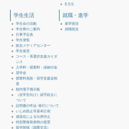
E.S.S.
学生生活
就職・進学
学生会の活動
進学状況
学生寮のご案内
就職状況
行事予定表
学生便覧
総合メディアセンター
学生食堂
コース・系選択支援ガイダ
ンス
入学料・授業料・諸納付金
奨学金
授業料免除・就学支援金制
度
校内電子掲示板
（在学生向け）諸手続きに
ついて
証明書の申込･発行について
いじめ防止等基本計画
感染症による出席停止
特別警報発表時の措置
留学関係（国際交流）