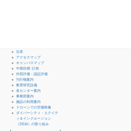
学校案内
学科・専攻科
校長のメッセージ
授業内容(シラバス)
３つのポリシー・教育情報
創造工学科
の公表
専攻科
What is 高専？
校歌・校章
沿革
アクセスマップ
キャンパスマップ
中期目標･計画
外部評価・認証評価
刊行物案内
教育研究設備
各センター案内
事務部案内
施設の利用案内
ドローンでの空撮映像
ダイバーシティ・エクイテ
ィ＆インクルージョン
（DE&I）の取り組み