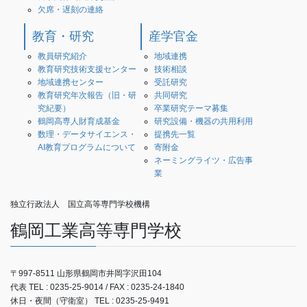
欠席・遅刻の連絡
教育・研究
産学官金
教員研究紹介
地域連携
教育研究技術支援センター
技術相談
地域連携センター
受託研究
教育研究年次報告（旧・研
共同研究
究紀要）
卒業研究テーマ募集
鶴岡高専人財育成基金
研究設備・機器の共用利用
数理・データサイエンス・
提携先一覧
AI教育プログラムについて
寄附金
ネーミングライツ・広告事
業
独立行政法人 国立高等専門学校機構
鶴岡工業高等専門学校
〒997-8511 山形県鶴岡市井岡字沢田104
代表 TEL : 0235-25-9014 / FAX : 0235-24-1840
休日・夜間（守衛室） TEL : 0235-25-9491