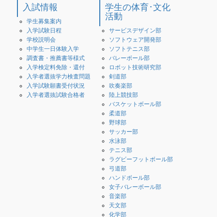
入試情報
学生の体育･文化
活動
学生募集案内
入学試験日程
サービスデザイン部
学校説明会
ソフトウェア開発部
中学生一日体験入学
ソフトテニス部
調査書・推薦書等様式
バレーボール部
入学検定料免除・還付
ロボット技術研究部
入学者選抜学力検査問題
剣道部
入学試験願書受付状況
吹奏楽部
入学者選抜試験合格者
陸上競技部
バスケットボール部
柔道部
野球部
サッカー部
水泳部
テニス部
ラグビーフットボール部
弓道部
ハンドボール部
女子バレーボール部
音楽部
天文部
化学部