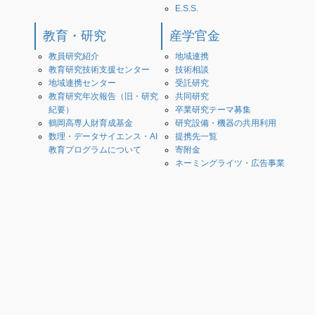
E.S.S.
教育・研究
産学官金
教員研究紹介
地域連携
教育研究技術支援センター
技術相談
地域連携センター
受託研究
教育研究年次報告（旧・研究
共同研究
紀要）
卒業研究テーマ募集
鶴岡高専人財育成基金
研究設備・機器の共用利用
数理・データサイエンス・AI
提携先一覧
教育プログラムについて
寄附金
ネーミングライツ・広告事業