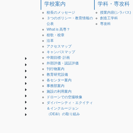
学校案内
学科・専攻科
校長のメッセージ
授業内容(シラバス)
３つのポリシー・教育情報の
創造工学科
公表
専攻科
What is 高専？
校歌・校章
沿革
アクセスマップ
キャンパスマップ
中期目標･計画
外部評価・認証評価
刊行物案内
教育研究設備
各センター案内
事務部案内
施設の利用案内
ドローンでの空撮映像
ダイバーシティ・エクイティ
＆インクルージョン
（DE&I）の取り組み