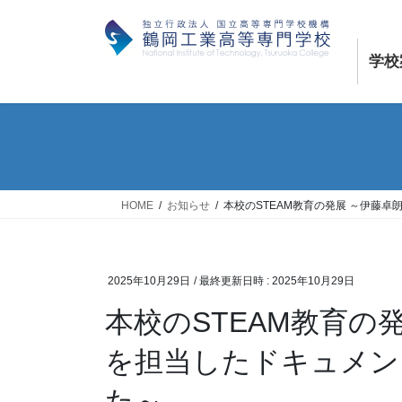
コ
ナ
ン
ビ
テ
ゲ
学校
ン
ー
ツ
シ
へ
ョ
ス
ン
キ
に
ッ
移
プ
動
HOME
お知らせ
本校のSTEAM教育の発展 ～伊藤
2025年10月29日
/ 最終更新日時 :
2025年10月29日
本校のSTEAM教育の
を担当したドキュメン
た～