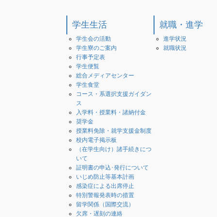
学生生活
就職・進学
学生会の活動
進学状況
学生寮のご案内
就職状況
行事予定表
学生便覧
総合メディアセンター
学生食堂
コース・系選択支援ガイダン
ス
入学料・授業料・諸納付金
奨学金
授業料免除・就学支援金制度
校内電子掲示板
（在学生向け）諸手続きにつ
いて
証明書の申込･発行について
いじめ防止等基本計画
感染症による出席停止
特別警報発表時の措置
留学関係（国際交流）
欠席・遅刻の連絡