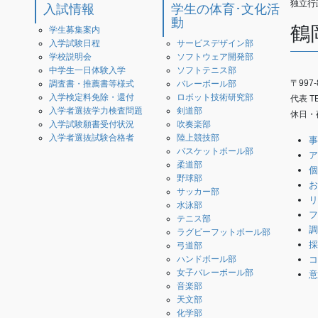
独立行
入試情報
学生の体育･文化活
動
鶴
学生募集案内
入学試験日程
サービスデザイン部
学校説明会
ソフトウェア開発部
中学生一日体験入学
ソフトテニス部
〒997
調査書・推薦書等様式
バレーボール部
入学検定料免除・還付
ロボット技術研究部
代表 TEL
入学者選抜学力検査問題
剣道部
休日・夜
入学試験願書受付状況
吹奏楽部
入学者選抜試験合格者
陸上競技部
事
バスケットボール部
ア
柔道部
個
野球部
お
サッカー部
リ
水泳部
フ
テニス部
調
ラグビーフットボール部
採
弓道部
コ
ハンドボール部
女子バレーボール部
意
音楽部
天文部
化学部