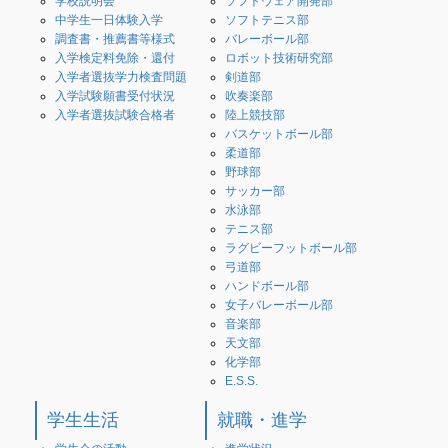
学校説明会
ソフトウェア開発部
中学生一日体験入学
ソフトテニス部
調査書・推薦書等様式
バレーボール部
入学検定料免除・還付
ロボット技術研究部
入学者選抜学力検査問題
剣道部
入学試験願書受付状況
吹奏楽部
入学者選抜試験合格者
陸上競技部
バスケットボール部
柔道部
野球部
サッカー部
水泳部
テニス部
ラグビーフットボール部
弓道部
ハンドボール部
女子バレーボール部
音楽部
天文部
化学部
E.S.S.
学生生活
就職・進学