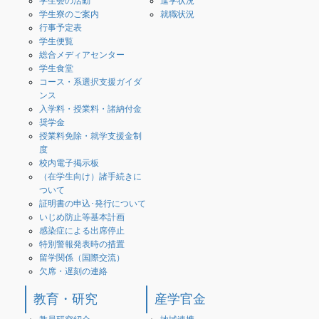
学生会の活動
進学状況
学生寮のご案内
就職状況
行事予定表
学生便覧
総合メディアセンター
学生食堂
コース・系選択支援ガイダ
ンス
入学料・授業料・諸納付金
奨学金
授業料免除・就学支援金制
度
校内電子掲示板
（在学生向け）諸手続きに
ついて
証明書の申込･発行について
いじめ防止等基本計画
感染症による出席停止
特別警報発表時の措置
留学関係（国際交流）
欠席・遅刻の連絡
教育・研究
産学官金