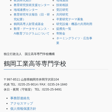
教員研究紹介
地域連携
教育研究技術支援センター
技術相談
地域連携センター
受託研究
教育研究年次報告（旧・研
共同研究
究紀要）
卒業研究テーマ募集
鶴岡高専人財育成基金
研究設備・機器の共用利用
数理・データサイエンス・
提携先一覧
AI教育プログラムについて
寄附金
ネーミングライツ・広告事
業
独立行政法人 国立高等専門学校機構
鶴岡工業高等専門学校
〒997-8511 山形県鶴岡市井岡字沢田104
代表 TEL : 0235-25-9014 / FAX : 0235-24-1840
休日・夜間（守衛室） TEL : 0235-25-9491
事務部連絡先
アクセスマップ
個人情報保護方針