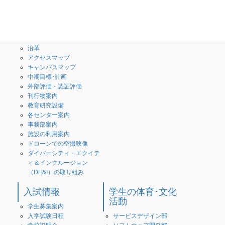
校長のメッセージ
授業内容(シラバス)
３つのポリシー・教育情報
創造工学科
の公表
専攻科
What is 高専？
校歌・校章
沿革
アクセスマップ
キャンパスマップ
中期目標･計画
外部評価・認証評価
刊行物案内
教育研究設備
各センター案内
事務部案内
施設の利用案内
ドローンでの空撮映像
ダイバーシティ・エクイテ
ィ＆インクルージョン
（DE&I）の取り組み
入試情報
学生の体育･文化
活動
学生募集案内
入学試験日程
サービスデザイン部