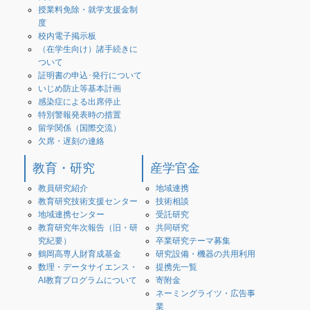
授業料免除・就学支援金制
度
校内電子掲示板
（在学生向け）諸手続きに
ついて
証明書の申込･発行について
いじめ防止等基本計画
感染症による出席停止
特別警報発表時の措置
留学関係（国際交流）
欠席・遅刻の連絡
教育・研究
産学官金
教員研究紹介
地域連携
教育研究技術支援センター
技術相談
地域連携センター
受託研究
教育研究年次報告（旧・研
共同研究
究紀要）
卒業研究テーマ募集
鶴岡高専人財育成基金
研究設備・機器の共用利用
数理・データサイエンス・
提携先一覧
AI教育プログラムについて
寄附金
ネーミングライツ・広告事
業