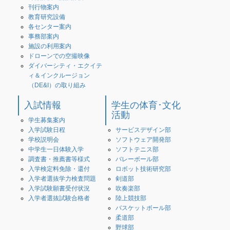
刊行物案内
教育研究設備
各センター案内
事務部案内
施設の利用案内
ドローンでの空撮映像
ダイバーシティ・エクイテ
ィ＆インクルージョン
（DE&I）の取り組み
入試情報
学生の体育･文化
活動
学生募集案内
入学試験日程
サービスデザイン部
学校説明会
ソフトウェア開発部
中学生一日体験入学
ソフトテニス部
調査書・推薦書等様式
バレーボール部
入学検定料免除・還付
ロボット技術研究部
入学者選抜学力検査問題
剣道部
入学試験願書受付状況
吹奏楽部
入学者選抜試験合格者
陸上競技部
バスケットボール部
柔道部
野球部