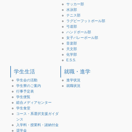
サッカー部
水泳部
テニス部
ラグビーフットボール部
弓道部
ハンドボール部
女子バレーボール部
音楽部
天文部
化学部
E.S.S.
学生生活
就職・進学
学生会の活動
進学状況
学生寮のご案内
就職状況
行事予定表
学生便覧
総合メディアセンター
学生食堂
コース・系選択支援ガイダ
ンス
入学料・授業料・諸納付金
奨学金