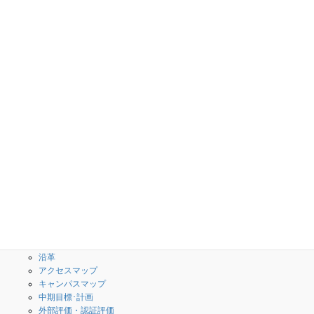
倉田かりん講師のインタビューが「月刊高専」に
掲載されました
2026年7月22日
学校案内
学科・専攻科
校長のメッセージ
授業内容(シラバス)
３つのポリシー・教育情報
創造工学科
の公表
専攻科
What is 高専？
校歌・校章
沿革
アクセスマップ
キャンパスマップ
中期目標･計画
外部評価・認証評価