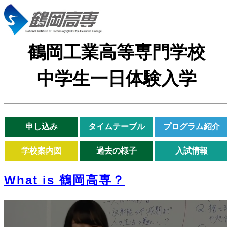
鶴岡工業高等専門学校
中学生一日体験入学
申し込み
タイムテーブル
プログラム紹介
学校案内図
過去の様子
入試情報
What is 鶴岡高専？