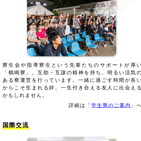
寮生会や指導寮生という先輩たちのサポートが厚
「鶴鳴寮」。互助・互譲の精神を持ち、明るい活気
ある寮運営を行っています。一緒に過ごす時間が長
からこそ生まれる絆。一生付き合える友人に出会え
かもしれません。
詳細は「
学生寮のご案内
」
国際交流